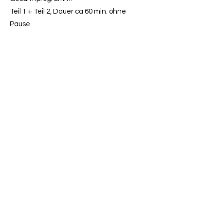
Teil 1 + Teil 2, Dauer ca 60 min. ohne
Pause
Teil 1 + Teil 2 mit max. 30 min. Pause,
Dauer ca 90min.
Programm nur Teil 1: Dauer ca 30 min. non
stop
Programm nur Teil 2: Dauer ca 30 min. non
stop
Die Weihnachtsrevue Avenida
Tannenbaum ist variabel und kann den
Bedürfnissen des Auftragsgebers
angepaßt werden.
*Auf Grund der deutschen und
internationalen Bestimmungen zum